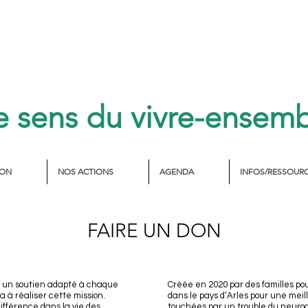
e sens du vivre-ensem
ION
NOS ACTIONS
AGENDA
INFOS/RESSOUR
FAIRE UN DON
ir un soutien adapté à chaque
Créée en 2020 par des familles pou
ra à réaliser cette mission.
dans le pays d’Arles pour une meil
ifférence dans la vie des
touchées par un trouble du neuro