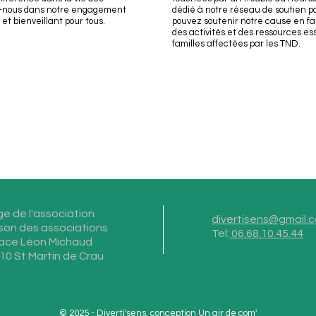
ez-nous dans notre engagement
dédié à notre réseau de soutien po
et bienveillant pour tous.
pouvez soutenir notre cause en fai
des activités et des ressources e
familles affectées par les TND.
ge de l'association
divertisens@gmail.
son des associations
Tel:
06.68.10.45.44
lace Léon Michaud
10 St Martin de Crau
© 2025 - Diverti'sens, conception
Un air de com'