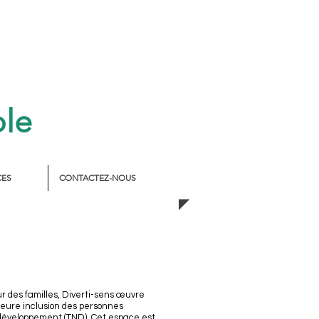
ble
CES
CONTACTEZ-NOUS
r des familles, Diverti-sens œuvre
leure inclusion des personnes
développement (TND). Cet espace est