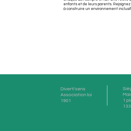
enfants et de leurs parents. Rejoign
à construire un environnement inclusif 
Siè
Diverti'sens
Mai
Association loi
1 p
1901
133